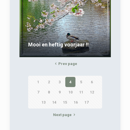
Mooi en heftig voorjaar !!
Prev page
1
2
3
4
5
6
7
8
9
10
11
12
13
14
15
16
17
Next page