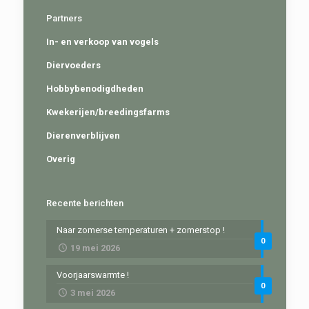
Partners
In- en verkoop van vogels
Diervoeders
Hobbybenodigdheden
Kwekerijen/breedingsfarms
Dierenverblijven
Overig
Recente berichten
Naar zomerse temperaturen + zomerstop !
0
19 mei 2026
Voorjaarswarmte !
0
3 mei 2026