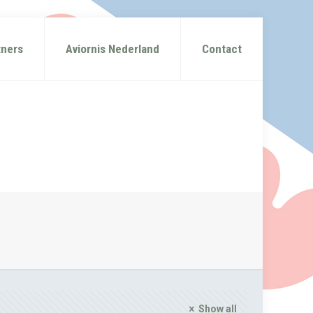
tners
Aviornis Nederland
Contact
Show all