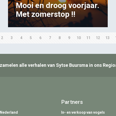
Mooi en droog voorjaar.
Met zomerstop !!
2
3
4
5
6
7
8
9
10
11
12
13
zamelen alle verhalen van Sytse Buursma in ons Regio
Partners
 Nederland
In- en verkoop van vogels