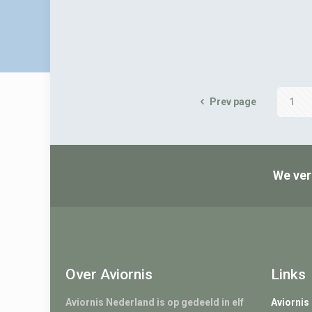
Prev page
1
We ver
Over Aviornis
Links
Aviornis Nederland is op gedeeld in elf
Aviornis