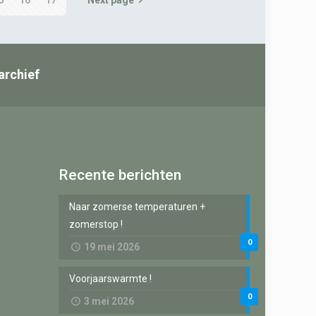
archief
Recente berichten
Naar zomerse temperaturen +
zomerstop !
0
19 mei 2026
Voorjaarswarmte !
0
3 mei 2026