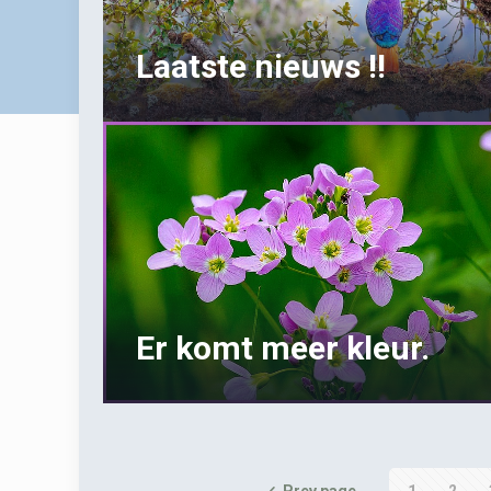
Laatste nieuws !!
Er komt meer kleur.
Prev page
1
2