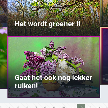
Het wordt groener !!
Gaat het ook nog lekker
ruiken!
3
4
5
6
7
8
9
10
11
12
13
14
1