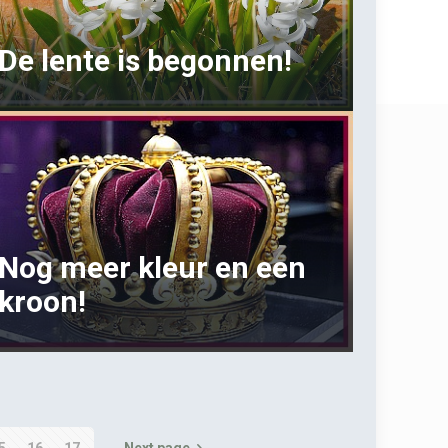
De lente is begonnen!
Nog meer kleur en een
kroon!
5
16
17
Next page