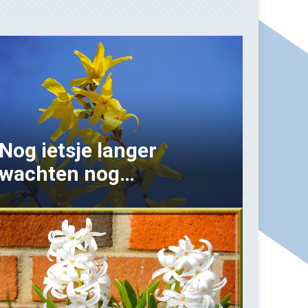
Nog ietsje langer
wachten nog…