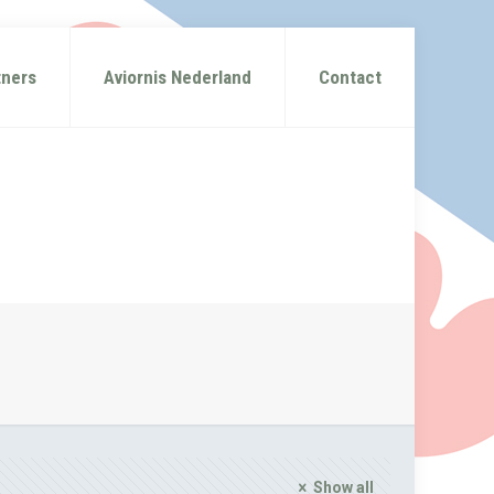
tners
Aviornis Nederland
Contact
Show all