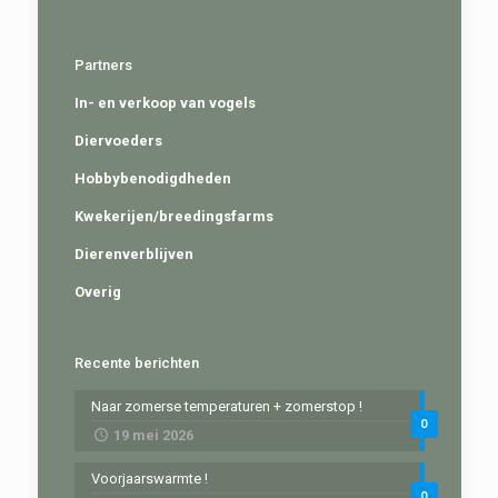
Partners
In- en verkoop van vogels
Diervoeders
Hobbybenodigdheden
Kwekerijen/breedingsfarms
Dierenverblijven
Overig
Recente berichten
Naar zomerse temperaturen + zomerstop !
0
19 mei 2026
Voorjaarswarmte !
0