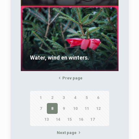
Water, wind en winters.
Prev page
1
2
3
4
5
6
7
8
9
10
11
12
13
14
15
16
17
Next page