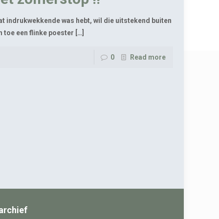
wat indrukwekkende was hebt, wil die uitstekend buiten
toe een flinke poester
[…]
0
Read more
archief