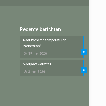
Recente berichten
Naar zomerse temperaturen +
zomerstop !
0
19 mei 2026
Voorjaarswarmte !
0
3 mei 2026