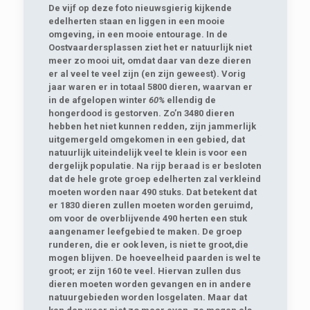
De vijf op deze foto nieuwsgierig kijkende
edelherten staan en liggen in een mooie
omgeving, in een mooie entourage. In de
Oostvaardersplassen ziet het er natuurlijk niet
meer zo mooi uit, omdat daar van deze dieren
er al veel te veel zijn (en zijn geweest). Vorig
jaar waren er in totaal 5800 dieren, waarvan er
in de afgelopen winter
60%
ellendig de
hongerdood is gestorven. Zo’n 3480 dieren
hebben het niet kunnen redden, zijn jammerlijk
uitgemergeld omgekomen in een gebied, dat
natuurlijk uiteindelijk veel te klein is voor een
dergelijk populatie. Na rijp beraad is er besloten
dat de hele grote groep edelherten zal verkleind
moeten worden naar 490 stuks. Dat betekent dat
er 1830 dieren zullen moeten worden geruimd,
om voor de overblijvende 490 herten een stuk
aangenamer leefgebied te maken. De groep
runderen, die er ook leven, is niet te groot,die
mogen blijven. De hoeveelheid paarden is wel te
groot; er zijn 160 te veel. Hiervan zullen dus
dieren moeten worden gevangen en in andere
natuurgebieden worden losgelaten. Maar dat