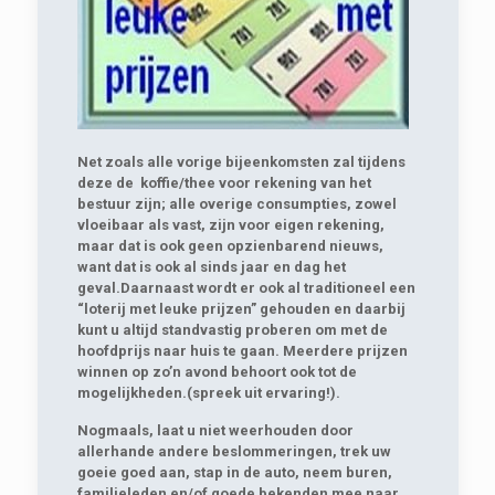
Net zoals alle vorige bijeenkomsten zal tijdens
deze de koffie/thee voor rekening van het
bestuur zijn; alle overige consumpties, zowel
vloeibaar als vast, zijn voor eigen rekening,
maar dat is ook geen opzienbarend nieuws,
want dat is ook al sinds jaar en dag het
geval.Daarnaast wordt er ook al traditioneel een
“loterij met leuke prijzen” gehouden en daarbij
kunt u altijd standvastig proberen om met de
hoofdprijs naar huis te gaan. Meerdere prijzen
winnen op zo’n avond behoort ook tot de
mogelijkheden.(spreek uit ervaring!).
Nogmaals, laat u niet weerhouden door
allerhande andere beslommeringen, trek uw
goeie goed aan, stap in de auto, neem buren,
familieleden en/of goede bekenden mee naar