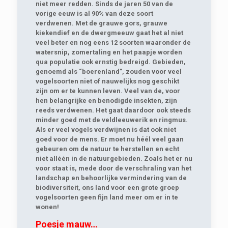
niet meer redden. Sinds de jaren 50 van de
vorige eeuw is al 90% van deze soort
verdwenen. Met de grauwe gors, grauwe
kiekendief en de dwergmeeuw gaat het al niet
veel beter en nog eens 12 soorten waaronder de
watersnip, zomertaling en het paapje worden
qua populatie ook ernstig bedreigd. Gebieden,
genoemd als “boerenland”, zouden voor veel
vogelsoorten niet of nauwelijks nog geschikt
zijn om er te kunnen leven. Veel van de, voor
hen belangrijke en benodigde insekten, zijn
reeds verdwenen. Het gaat daardoor ook steeds
minder goed met de veldleeuwerik en ringmus.
Als er veel vogels verdwijnen is dat ook niet
goed voor de mens. Er moet nu héél veel gaan
gebeuren om de natuur te herstellen en echt
niet alléén in de natuurgebieden. Zoals het er nu
voor staat is, mede door de verschraling van het
landschap en behoorlijke vermindering van de
biodiversiteit, ons land voor een grote groep
vogelsoorten geen fijn land meer om er in te
wonen!
Poesje mauw…