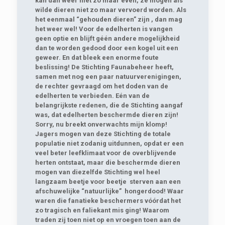
kan dan weer niet zo maar even, ze mogen als
wilde dieren niet zo maar vervoerd worden. Als
het eenmaal “gehouden dieren” zijn , dan mag
het weer wel! Voor de edelherten is vangen
geen optie en blijft géén andere mogelijkheid
dan te worden gedood door een kogel uit een
geweer. En dat bleek een enorme foute
beslissing! De Stichting Faunabeheer heeft,
samen met nog een paar natuurverenigingen,
de rechter gevraagd om het doden van de
edelherten te verbieden. Eén van de
belangrijkste redenen, die de Stichting aangaf
was, dat edelherten beschermde dieren zijn!
Sorry, nu breekt onverwachts mijn klomp!
Jagers mogen van deze Stichting de totale
populatie niet zodanig uitdunnen, opdat er een
veel beter leefklimaat voor de overblijvende
herten ontstaat, maar die beschermde dieren
mogen van diezelfde Stichting wel heel
langzaam beetje voor beetje sterven aan een
afschuwelijke “natuurlijke” hongerdood! Waar
waren die fanatieke beschermers vóórdat het
zo tragisch en faliekant mis ging! Waarom
traden zij toen niet op en vroegen toen aan de