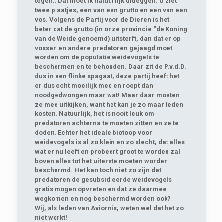
tegen.. Dat moet ik natuurlijk uitleggen: U ziet
twee plaatjes, een van een grutto en een van een
vos. Volgens de Partij voor de Dieren is het
beter dat de grutto (in onze provincie “de Koning
van de Weide genoemd) uitsterft, dan dat er op
vossen en andere predatoren gejaagd moet
worden om de populatie weidevogels te
beschermen en te behouden. Daar zit de P.v.d.D.
dus in een flinke spagaat, deze partij heeft het
er dus echt moeilijk mee en roept dan
noodgedwongen maar wat! Maar daar moeten
ze mee uitkijken, want het kan je zo maar leden
kosten. Natuurlijk, het is nooit leuk om
predatoren achterna te moeten zitten en ze te
doden. Echter het ideale biotoop voor
weidevogels is al zo klein en zo slecht, dat alles
wat er nu leeft en probeert groot te worden zal
boven alles tot het uiterste moeten worden
beschermd. Het kan toch niet zo zijn dat
predatoren de gesubsidieerde weidevogels
gratis mogen opvreten en dat ze daarmee
wegkomen en nog beschermd worden ook?
Wij, als leden van Aviornis, weten wel dat het zo
niet werkt!