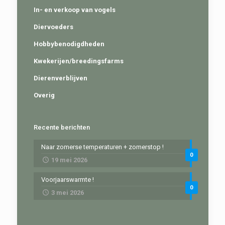
In- en verkoop van vogels
Diervoeders
Hobbybenodigdheden
Kwekerijen/breedingsfarms
Dierenverblijven
Overig
Recente berichten
Naar zomerse temperaturen + zomerstop !
0
19 mei 2026
Voorjaarswarmte !
0
3 mei 2026