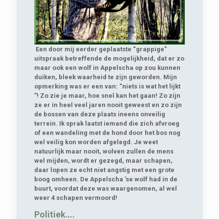
Een door mij eerder geplaatste “grappige”
uitspraak betreffende de mogelijkheid, dat er zo
maar ook een wolf in Appelscha op zou kunnen
duiken, bleek waarheid te zijn geworden. Mijn
opmerking was er een van: “niets is wat het lijkt
”! Zo zie je maar, hoe snel kan het gaan! Zo zijn
ze er in heel veel jaren nooit geweest en zo zijn
de bossen van deze plaats ineens onveilig
terrein. Ik sprak laatst iemand die zich afvroeg
of een wandeling met de hond door het bos nog
wel veilig kon worden afgelegd. Je weet
natuurlijk maar nooit, wolven zullen de mens
wel mijden, wordt er gezegd, maar schapen,
daar lopen ze echt niet angstig met een grote
boog omheen. De Appelscha ’se wolf had in de
buurt, voordat deze was waargenomen, al wel
weer 4 schapen vermoord!
Politiek….